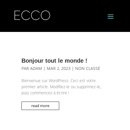
Bonjour tout le monde !
PAR
ADAM
|
MAR 2, 2023
|
NON CLASSÉ
Bienvenue sur WordPress. Ceci est votre
premier article. Modifiez-le ou supprimez-le,
puis commencez à écrire !
read more